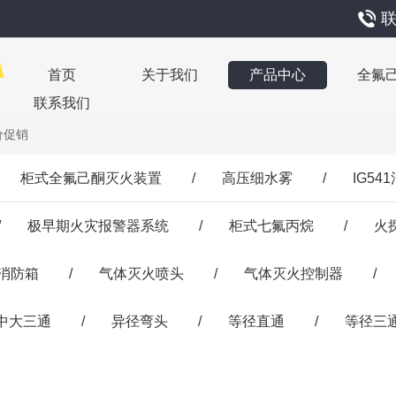
联
首页
关于我们
产品中心
全氟
联系我们
价促销
柜式全氟己酮灭火装置
/
高压细水雾
/
IG5
/
极早期火灾报警器系统
/
柜式七氟丙烷
/
火
消防箱
/
气体灭火喷头
/
气体灭火控制器
/
中大三通
/
异径弯头
/
等径直通
/
等径三