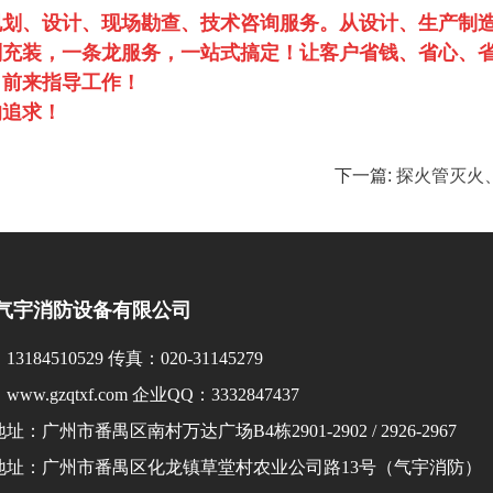
规划、设计、现场勘查、技术咨询服务。从设计、生产制
剂充装，一条龙服务，一站式搞定！让客户省钱、省心、
，前来指导工作！
的追求！
下一篇:
探火管灭火
气宇消防设备有限公司
3184510529 传真：020-31145279
ww.gzqtxf.com 企业QQ：3332847437
址：广州市番禺区南村万达广场B4栋2901-2902 / 2926-2967
地址：广州市番禺区化龙镇草堂村农业公司路13号（气宇消防）