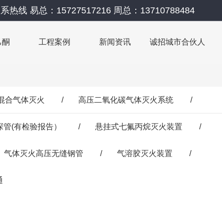
系热线 易总：15727517216 周总：13710788484
己酮
工程案例
新闻资讯
诚招城市合伙人
41混合气体灭火
/
高压二氧化碳气体灭火系统
/
探管(有检验报告）
/
悬挂式七氟丙烷灭火装置
/
气体灭火高压无缝钢管
/
气溶胶灭火装置
/
通