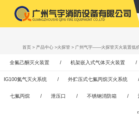
首页
>
产品中心
>
火探管
> 广州气宇——火探管灭火装置低
全氟己酮灭火装置
/
机架嵌入式气体灭火装置
/
IG100氮气灭火系统
/
外贮压式七氟丙烷灭火系统
七氟丙烷
/
泄压口
/
不锈钢消防箱
/