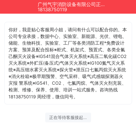
广州气宇消防设备有限公司正在为您服务
18138750119
你好，我是贴心客服周小姐，请问有什么可以配合你的
。本
公司专业承接，数据中心、实验室、新能源、光伏、锂电、
储能、生物科技、实验室、工厂等各类消防工程*免费设计
方案、预算及配合投标※柜式、机架式、预置式、各类全氟
己酮灭火设备※IG541混合气体灭火系统※高压二氧化碳CO2
灭火系统※外贮压(备压式)气体灭火系统※IG100氮气灭火系
统※高压细水雾灭火系统※探火管※泄压口七氟丙烷灭火系统
※消火栓箱※极早期预警、空气采样、吸气式感烟探测器火
灾报 警系统※IG541、CO2 、七氟丙烷、气体灭火剂充装、
检测、维修、保养、使用、培训一站式服务。咨询热线
18138750119 周经理，微信同号。
正在等待客服接起...