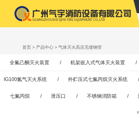
首页
>
产品中心
> 气体灭火高压无缝钢管
全氟己酮灭火装置
/
机架嵌入式气体灭火装置
/
IG100氮气灭火系统
/
外贮压式七氟丙烷灭火系统
七氟丙烷
/
泄压口
/
不锈钢消防箱
/