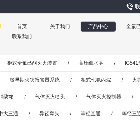
联
首页
关于我们
产品中心
全氟
联系我们
柜式全氟己酮灭火装置
/
高压细水雾
/
IG5
/
极早期火灾报警器系统
/
柜式七氟丙烷
/
火
消防箱
/
气体灭火喷头
/
气体灭火控制器
/
中大三通
/
异径弯头
/
等径直通
/
等径三