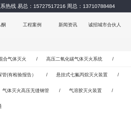
系热线 易总：15727517216 周总：13710788484
己酮
工程案例
新闻资讯
诚招城市合伙人
41混合气体灭火
/
高压二氧化碳气体灭火系统
/
探管(有检验报告）
/
悬挂式七氟丙烷灭火装置
/
气体灭火高压无缝钢管
/
气溶胶灭火装置
/
通