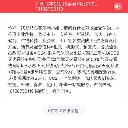
广州气宇消防设备有限公司正在为您服务
18138750119
你好，我是贴心客服周小姐，请问有什么可以配合你的
。本公司专业承接，数据中心、实验室、新能源、光伏、锂
电、储能、生物科技、实验室、工厂等各类消防工程*免费
设计方案、预算及配合投标※柜式、机架式、预置式、各类
全氟己酮灭火设备※IG541混合气体灭火系统※高压二氧化碳
CO2灭火系统※外贮压(备压式)气体灭火系统※IG100氮气灭
火系统※高压细水雾灭火系统※探火管※泄压口七氟丙烷灭火
系统 ※消火栓箱※极早期预警、空气采样、吸气式感烟探测
器火灾报 警系统※IG541、CO2 、七氟丙烷、气体灭火剂充
装、检测、维修、保养、使用、培训一站式服务。咨询热线
18138750119 周经理，微信同号。
正在等待客服接起...