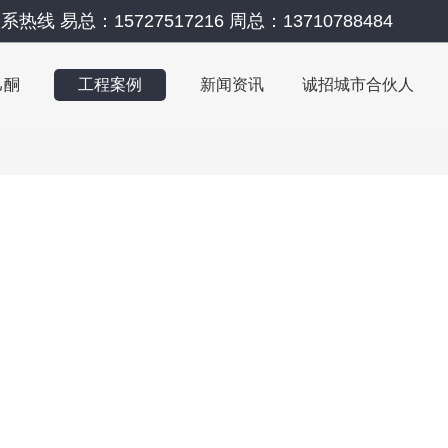
系热线 易总：15727517216 周总：13710788484
己酮
工程案例
新闻资讯
诚招城市合伙人