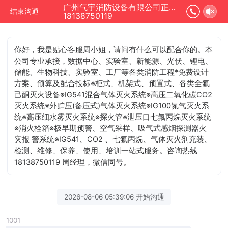
广州气宇消防设备有限公司正在为您服务
结束沟通
18138750119
你好，我是贴心客服周小姐，请问有什么可以配合你的
。本
公司专业承接，数据中心、实验室、新能源、光伏、锂电、
储能、生物科技、实验室、工厂等各类消防工程*免费设计
方案、预算及配合投标※柜式、机架式、预置式、各类全氟
己酮灭火设备※IG541混合气体灭火系统※高压二氧化碳CO2
灭火系统※外贮压(备压式)气体灭火系统※IG100氮气灭火系
统※高压细水雾灭火系统※探火管※泄压口七氟丙烷灭火系统
※消火栓箱※极早期预警、空气采样、吸气式感烟探测器火
灾报 警系统※IG541、CO2 、七氟丙烷、气体灭火剂充装、
检测、维修、保养、使用、培训一站式服务。咨询热线
18138750119 周经理，微信同号。
2026-08-06 05:39:06 开始沟通
1001