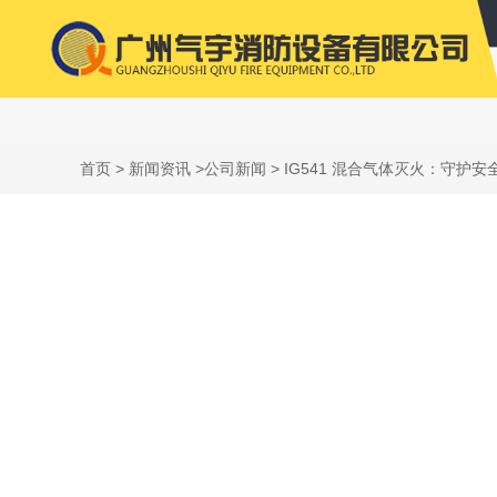
首页
>
新闻资讯
>
公司新闻
> IG541 混合气体灭火：守护