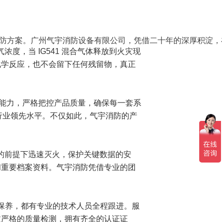
选消防方案。广州气宇消防设备有限公司，凭借二十年的深厚积淀，
度，当 IG541 混合气体释放到火灾现
供全方位的消防安全保障。
化学反应，也不会留下任何残留物，真正
产能力，严格把控产品质量，确保每一套系
了行业领先水平。不仅如此，气宇消防的产
备的前提下迅速灭火，保护关键数据的安
和重要档案资料。气宇消防凭借专业的团
保养，都有专业的技术人员全程跟进。服
过严格的质量检测，拥有齐全的认证证